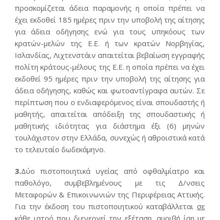
προσκομίζεται άδεια παραμονής η οποία πρέπει να
έχει εκδοθεί 185 ημέρες πριν την υποβολή της αίτησης
για άδεια οδήγησης ενώ για τους υπηκόους των
κρατών-μελών της Ε.Ε. ή των κρατών Νορβηγίας,
Ισλανδίας, Λιχτενστάιν απαιτείται βεβαίωση εγγραφής
πολίτη κράτους-μέλους της Ε.Ε. η οποία πρέπει να έχει
εκδοθεί 95 ημέρες πριν την υποβολή της αίτησης για
άδεια οδήγησης, καθώς και φωτοαντίγραφα αυτών. Σε
περίπτωση που ο ενδιαφερόμενος είναι σπουδαστής ή
μαθητής, απαιτείται απόδειξη της σπουδαστικής ή
μαθητικής ιδιότητας για διάστημα έξι (6) μηνών
τουλάχιστον στην Ελλάδα, συνεχώς ή αθροιστικά κατά
το τελευταίο δωδεκάμηνο.
3.
Δύο πιστοποιητικά υγείας από οφθαλμίατρο και
παθολόγο, συμβεβλημένους με τις Δ/νσεις
Μεταφορών & Επικοινωνιών της Περιφέρειας Αττικής.
Για την έκδοση του πιστοποιητικού καταβάλλεται
σε
κάθε ιατρό που διενεργεί την εξέταση,
αμοιβή ίση με