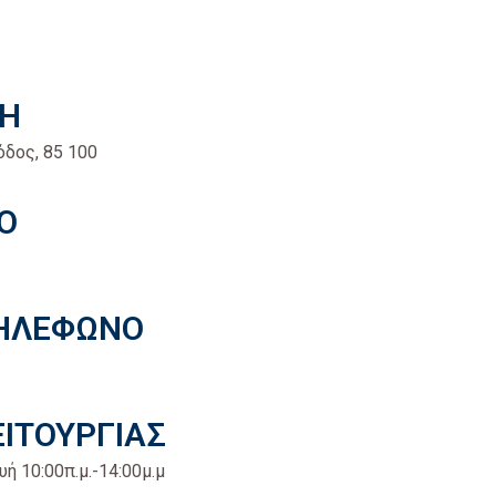
ΣΗ
όδος, 85 100
Ο
ΤΗΛΕΦΩΝΟ
ΕΙΤΟΥΡΓΙΑΣ
ή 10:00π.μ.-14:00μ.μ