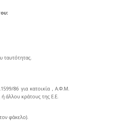
ου:
υ ταυτότητας.
99/86 για κατοικία , Α.Φ.Μ.
 ή άλλου κράτους της Ε.Ε.
ον φάκελο).