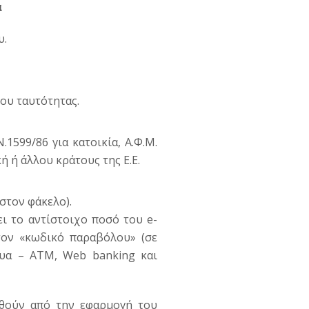
α
υ.
ου ταυτότητας.
599/86 για κατοικία, Α.Φ.Μ.
ή ή άλλου κράτους της Ε.Ε.
στον φάκελο).
 το αντίστοιχο ποσό του e-
τον «κωδικό παραβόλου» (σε
τυα – ΑΤΜ, Web banking και
ούν από την εφαρμογή του