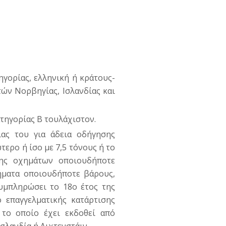
ηγορίας, ελληνική ή κράτους-
ών Νορβηγίας, Ισλανδίας και
τηγορίας Β τουλάχιστον.
ας του για άδεια οδήγησης
ερο ή ίσο με 7,5 τόνους ή το
σης οχημάτων οποιουδήποτε
χήματα οποιουδήποτε βάρους,
υμπληρώσει το 18ο έτος της
ό επαγγελματικής κατάρτισης
το οποίο έχει εκδοθεί από