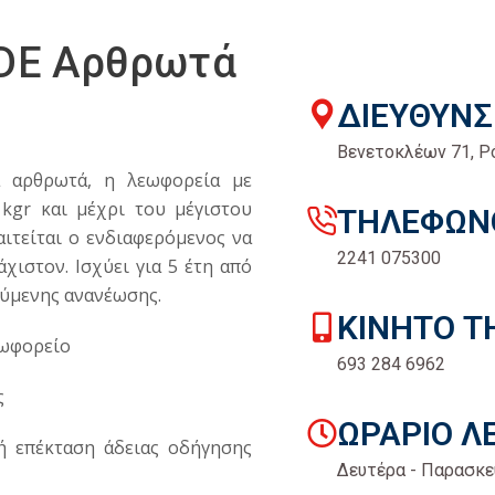
DE Αρθρωτά
ΔΙΕΥΘΥΝ
Βενετοκλέων 71, Ρ
α αρθρωτά, η λεωφορεία με
kgr και μέχρι του μέγιστου
ΤΗΛΕΦΩΝ
ιτείται ο ενδιαφερόμενος να
2241 075300
χιστον. Ισχύει για 5 έτη από
ούμενης ανανέωσης.
ΚΙΝΗΤΟ 
εωφορείο
693 284 6962
ς
ΩΡΑΡΙΟ Λ
ή επέκταση άδειας οδήγησης
Δευτέρα - Παρασκευ