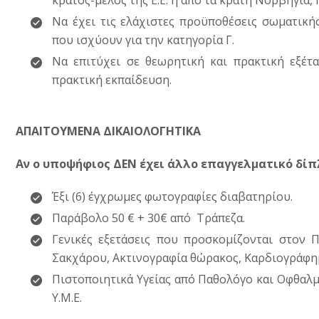
κράτος-μέλος της Ε.Ε. ή από τα κράτη Νορβηγία, 
Να έχει τις ελάχιστες προϋποθέσεις σωματικής
που ισχύουν για την κατηγορία Γ.
Να επιτύχει σε θεωρητική και πρακτική εξέτ
πρακτική εκπαίδευση.
ΑΠΑΙΤΟΥΜΕΝΑ ΔΙΚΑΙΟΛΟΓΗΤΙΚΑ
Αν ο υποψήφιος ΔΕΝ έχει άλλο επαγγελματικό δί
Έξι (6) έγχρωμες φωτογραφίες διαβατηρίου.
Παράβολο 50 € + 30€ από Τράπεζα.
Γενικές εξετάσεις που προσκομίζονται στον 
Σακχάρου, Ακτινογραφία θώρακος, Καρδιογράφη
Πιστοποιητικά Υγείας από Παθολόγο και Οφθαλ
Υ.Μ.Ε.