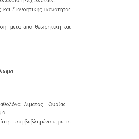
Ισλανδία ή Λιχτενστάιν.
 και διανοητικής ικανότητας
αση, μετά από θεωρητική και
πλωμα
Παθολόγο: Αίματος –Ουρίας –
μα.
μίατρο συμβεβλημένους με το