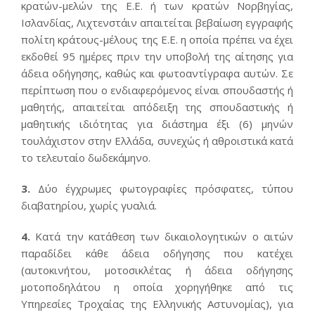
κρατών-μελών της Ε.Ε. ή των κρατών Νορβηγίας,
Ισλανδίας, Λιχτενστάιν απαιτείται βεβαίωση εγγραφής
πολίτη κράτους-μέλους της Ε.Ε. η οποία πρέπει να έχει
εκδοθεί 95 ημέρες πριν την υποβολή της αίτησης για
άδεια οδήγησης, καθώς και φωτοαντίγραφα αυτών. Σε
περίπτωση που ο ενδιαφερόμενος είναι σπουδαστής ή
μαθητής, απαιτείται απόδειξη της σπουδαστικής ή
μαθητικής ιδιότητας για διάστημα έξι (6) μηνών
τουλάχιστον στην Ελλάδα, συνεχώς ή αθροιστικά κατά
το τελευταίο δωδεκάμηνο.
3.
Δύο έγχρωμες φωτογραφίες πρόσφατες, τύπου
διαβατηρίου, χωρίς γυαλιά.
4.
Κατά την κατάθεση των δικαιολογητικών ο αιτών
παραδίδει κάθε άδεια οδήγησης που κατέχει
(αυτοκινήτου, μοτοσικλέτας ή άδεια οδήγησης
μοτοποδηλάτου η οποία χορηγήθηκε από τις
Υπηρεσίες Τροχαίας της Ελληνικής Αστυνομίας), για